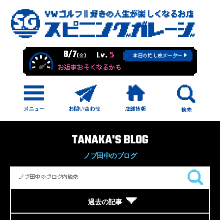
8/7
Lv.
5
(金)
本日の忙し度メーター
お返事おそくなるかも
TANAKA'S BLOG
ノブ田中のブログ
過去の記事