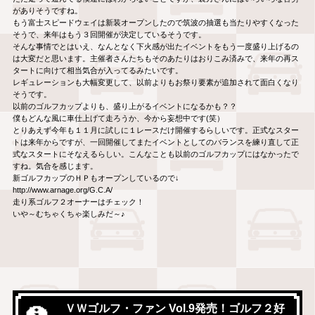
がありそうですね。
もう富士スピードウェイは新装オープンしたので筑波の抽選も当たりやすくなった
そうで、来年はもう３回開催が決定しているそうです。
そんな事情でとはいえ、なんとなく下火感が出たイベントをもう一度盛り上げるの
は大変だと思います。主催者さんたちもそのあたりはおりこみ済みで、来年の再ス
タートに向けて相当気合が入ってるみたいです。
レギュレーションも大幅変更して、以前よりもお祭り要素が追加されて面白くなり
そうです。
以前のゴルフカップよりも、盛り上がるイベントになるかも？？
僕もどんな風に車仕上げて走ろうか、今から妄想中です(笑）
とりあえず今年も１１月に試しに１レースだけ開催するらしいです。正式なスター
トは来年からですが、一回開催してまたイベントとしてのバランスを練り直して正
式なスタートにそなえるらしい。こんなことも以前のゴルフカップにはなかったで
すね。気合を感じます。
新ゴルフカップのＨＰもオープンしているので↓
http://www.arnage.org/G.C.A/
走り系ゴルフ２オーナーはチェック！
いや～むちゃくちゃ楽しみだ～♪
ＶＷゴルフ・ファン Vol.9発売！ゴルフ２好