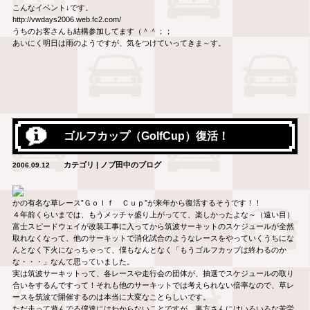
こんなイベント↓です。
http://vwdays2006.web.fc2.com/
うちのお客さんも結構参加してます（＾＾；；
あいにく明日は雨のようですが、気をつけていってきま～す。
ゴルフカップ（GolfCup）復活！
カテゴリ | ノブ田中のブログ
2006.09.12
かの有名な草レース”Ｇｏｌｆ Ｃｕｐ”が来年から復活するそうです！！
４年前くらいまでは、もうメッチャ盛り上がってて、楽しかったよな～（遠い目）
富士スピードウェイが改装工事に入ってから筑波サーキットのスケジュールが全然
取れなくなって、他のサーキットで消化試合のようなレースをやっていくうちにな
んとなく下火になっちゃって、僕もなんとなく「もうゴルフカップは終わるのか
な・・・」なんて思っていました。
実は筑波サーキットって、各レースや走行会の団体が、抽選でスケジュールの取り
合いをするんですって！それも他のサーキットでは考えられない倍率なので、草レ
ースを筑波で開催するのは本当に大変なことらしいです。
ただ走って遊んでる僕達にはわからないことですが、裏方さんにはいろいろな苦労