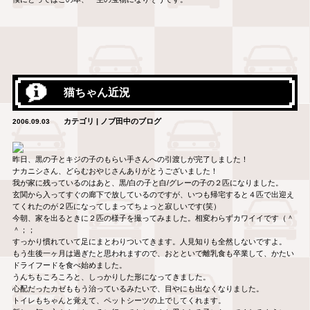
猫ちゃん近況
カテゴリ | ノブ田中のブログ
2006.09.03
昨日、黒の子とキジの子のもらい手さんへの引渡しが完了しました！
ナカニシさん、どらむおやじさんありがとうございました！
我が家に残っているのはあと、黒/白の子と白/グレーの子の２匹になりました。
玄関から入ってすぐの廊下で放しているのですが、いつも帰宅すると４匹で出迎え
てくれたのが２匹になってしまってちょっと寂しいです(笑）
今朝、家を出るときに２匹の様子を撮ってみました。相変わらずカワイイです（＾
＾；；
すっかり慣れていて足にまとわりついてきます。人見知りも全然しないですよ。
もう生後一ヶ月は過ぎたと思われますので、おとといで離乳食も卒業して、かたい
ドライフードを食べ始めました。
うんちもころころと、しっかりした形になってきました。
心配だったカゼももう治っているみたいで、目やにも出なくなりました。
トイレもちゃんと覚えて、ペットシーツの上でしてくれます。