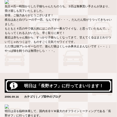
先日４匹一時預かりした子猫ちゃんたちのうち、３匹は無事貰い手さんが決まり、
受け渡しも完了いたしました。
皆様、ご協力ありがとうございます！
残るはあと白/グレーの子一匹、なんですが・・・。だんだん情がうつってきちゃい
ました。
もともと４匹の中で個人的にはこの子が一番カワイイな、と思っていたもんで。。
もらってくれる人がいたら、早く取りに来て！
最近は赤ちゃん猫から、すっかり子猫らしくなってきて、甘えてくるはまとわりつ
いてじゃれつくはで、ものすごく元気でカワイイです。
ただ僕は猫アレルギーなので、遊んだ後はくしゃみ鼻水止まんないです（－－；；
やっぱ猫を飼うのは無理かしら・・・。
明日は「長野オフ」に行ってまいります！
カテゴリ | ノブ田中のブログ
2006.09.16
明日は店を臨時休業して、国内水冷ＶＷ最大のオフラインミーティングである「長
野オフ」に行って参ります。