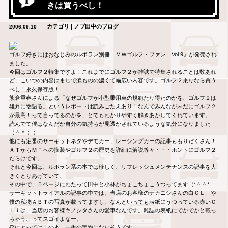
きは買うべし！
カテゴリ | ノブ田中のブログ
2006.09.10
ゴルフ好きにはおなじみのルボラン別冊「ＶＷゴルフ・ファン Vol.9」が発売され
ました。
今回はゴルフ２特集ですよ！これまでにゴルフ２が雑誌で特集されることは数あれ
ど、こいつの内容はまじで涙ものの濃くて幅広い内容です。ゴルフ２乗りなら買う
べし！永久保存版！
熊倉重春さんによる「なぜゴルフが小型乗用車の規範たり得たのかを、ゴルフ２は
雄弁に物語る」というレポートは読みごたえあり！なんでみんなが未だにゴルフ２
が最高！って言ってるのかを、とてもわかりやすく解きあかしてくれています。
読んでて僕はなんだか自分の気持ちが見透かされているような気分になりました
（＾＾；；
他にも定番のサーキットネタやデモカー、レーシングカーの記事ももりだくさん！
ＡＴからＭＴへの換装やゴルフ２の歴史を詳細に解説等々・・・ホントにゴルフ２
だらけです。
それと今回は、ルボラン系の本では珍しく、リフレッシュメンテナンスの記事を大
きくとりあげていて、
その中で、５ページにわたって田中と小林がちょこちょこうつってます（*＾＾*
サーキットトライアルの記事の中では、当店のお客様のナカニシさんの白ＣＬｉや
僕の私物ＡＢＴの写真が載ってますし、なんといっても表紙にうつっている赤いＣ
Ｌｉは、当店のお客様キノシタさんの愛車なんです。雑誌の表紙にでかでかと載っ
ちゃう、ってスゴイよなー。
僕にとってはこの本、一生の宝物になりそうです。