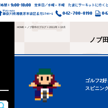
9:00
18:00
業時間：
~
定休日／水曜・木曜 たまにサーキットに行くと
〒252-0154
042-780-8198
04
神奈川県相模原市緑区長竹2748-1
HOME
>
ノブ田中のブログ
>
2011年
>
10月
ノブ
ゴルフ2
スピニン