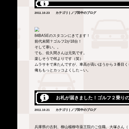
カテゴリ | ノブ田中のブログ
2011.10.23
84BASEのスタコンにきてます！
前代未聞？ゴルフ2が18台！
そして寒い。。
でも、佐久間さんは元気です。
楽しそうで何よりです（笑）
ムラサキで来たんですが、車高が高いほうから３番目く
俺ももっとカッコよくした～い。
お札が届きました！ゴルフ２乗り
カテゴリ | ノブ田中のブログ
2011.10.21
兵庫県の古刹、柳山楊柳寺薬王院のご住職、大塚さん（