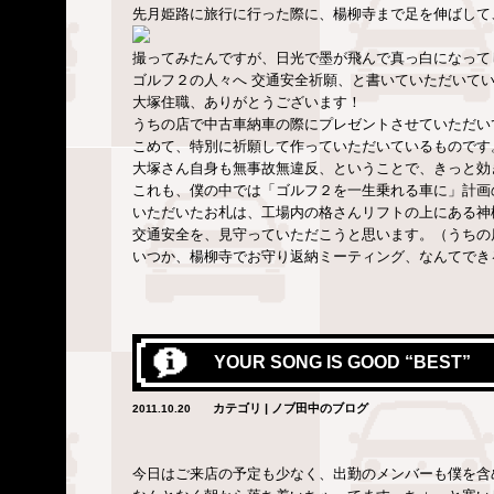
先月姫路に旅行に行った際に、楊柳寺まで足を伸ばして
撮ってみたんですが、日光で墨が飛んで真っ白になって
ゴルフ２の人々へ 交通安全祈願、と書いていただいて
大塚住職、ありがとうございます！
うちの店で中古車納車の際にプレゼントさせていただい
こめて、特別に祈願して作っていただいているものです
大塚さん自身も無事故無違反、ということで、きっと効
これも、僕の中では「ゴルフ２を一生乗れる車に」計画
いただいたお札は、工場内の格さんリフトの上にある神
交通安全を、見守っていただこうと思います。（うちの
いつか、楊柳寺でお守り返納ミーティング、なんてでき
YOUR SONG IS GOOD “BEST”
カテゴリ | ノブ田中のブログ
2011.10.20
今日はご来店の予定も少なく、出勤のメンバーも僕を含