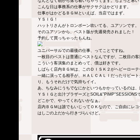
なんとなく朝から落ち着いちゃってます。ちょっと寒い
こんな日は事務系の仕事がサクサクはかどります。
仕事がはかどるＢＧＭといえば、当店ではまず、
ＹＳＩＧ！
ハットリさんがトロンボーン吹いてる、ユアソンです。
そのユアソンから、ベスト版が先週発売されました！
予約して買っちゃったもんね。
ユニバーサルでの最後の仕事、ってことですね。
一枚目のベストは普通にベストなんですが、二枚目の客
こういう客演集のまとめって、僕は好きです。
しばらく店内ＢＧＭは、このＤＩＳＫ２がヘビーローテ
一緒に演ってる相手が、ＨＡＬＣＡＬＩだったりビート
り、もうそれだけで気持ちイイ。
あ、ちなみにうちでなにかといつもかかっているのは、
ＹＳＩＧと出汁ブラザーズとSOIL&"PIMP"SESS
どこかで、やってくれないかなぁ。
店内ＢＧＭは誰でもいじってＯＫなので、ご自由にレコ
はしごの上だから行きづらいけど。