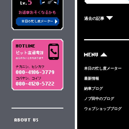
5
Lv.
お返事おそくなるかも
過去の記事
本日の忙し度メーター
HOTLINE
ピット直通電話
MENU
出られないときもあります
ナカニシ、ヒシカワ
本日の忙し度メーター
080-4186-3779
最新情報
コバヤシ、コイソ
080-4120-5722
納車ブログ
ノブ田中のブログ
ウェブショップブログ
ABOUT US