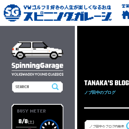
営
TANAKA'S BLOG
ノブ田中のブログ
BUSY METER
8/8
(土)