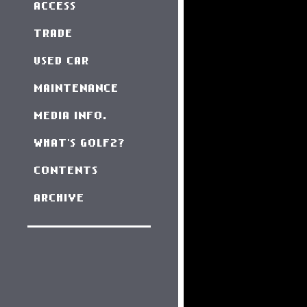
ACCESS
TRADE
USED CAR
MAINTENANCE
MEDIA INFO.
WHAT'S GOLF2?
CONTENTS
ARCHIVE