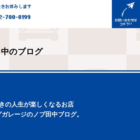
きお休みします
2-780-8199
田中のブログ
好きの人生が楽しくなるお店
グガレージのノブ田中ブログ。