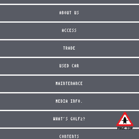
ABOUT US
ACCESS
TRADE
USED CAR
MAINTENANCE
MEDIA INFO.
WHAT'S GOLF2?
CONTENTS