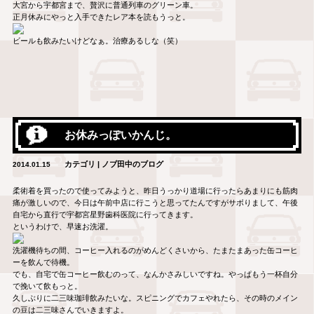
大宮から宇都宮まで、贅沢に普通列車のグリーン車。
正月休みにやっと入手できたレア本を読もうっと。
ビールも飲みたいけどなぁ。治療あるしな（笑）
お休みっぽいかんじ。
カテゴリ | ノブ田中のブログ
2014.01.15
柔術着を買ったので使ってみようと、昨日うっかり道場に行ったらあまりにも筋肉
痛が激しいので、今日は午前中店に行こうと思ってたんですがサボりまして、午後
自宅から直行で宇都宮星野歯科医院に行ってきます。
というわけで、早速お洗濯。
洗濯機待ちの間、コーヒー入れるのがめんどくさいから、たまたまあった缶コーヒ
ーを飲んで待機。
でも、自宅で缶コーヒー飲むのって、なんかさみしいですね。やっぱもう一杯自分
で挽いて飲もっと。
久しぶりに二三味珈琲飲みたいな。スピニングでカフェやれたら、その時のメイン
の豆は二三味さんでいきますよ。