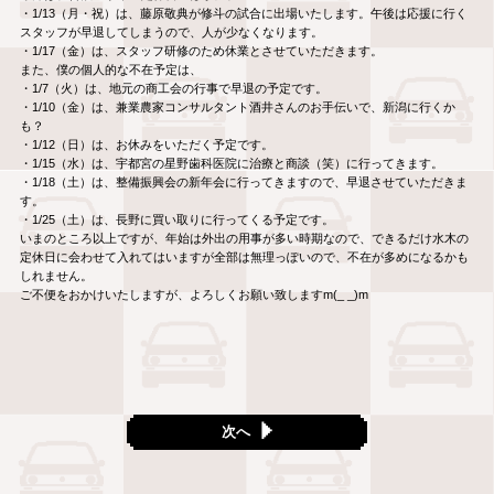
・1/13（月・祝）は、藤原敬典が修斗の試合に出場いたします。午後は応援に行く
スタッフが早退してしまうので、人が少なくなります。
・1/17（金）は、スタッフ研修のため休業とさせていただきます。
また、僕の個人的な不在予定は、
・1/7（火）は、地元の商工会の行事で早退の予定です。
・1/10（金）は、兼業農家コンサルタント酒井さんのお手伝いで、新潟に行くか
も？
・1/12（日）は、お休みをいただく予定です。
・1/15（水）は、宇都宮の星野歯科医院に治療と商談（笑）に行ってきます。
・1/18（土）は、整備振興会の新年会に行ってきますので、早退させていただきま
す。
・1/25（土）は、長野に買い取りに行ってくる予定です。
いまのところ以上ですが、年始は外出の用事が多い時期なので、できるだけ水木の
定休日に会わせて入れてはいますが全部は無理っぽいので、不在が多めになるかも
しれません。
ご不便をおかけいたしますが、よろしくお願い致しますm(_ _)m
次へ