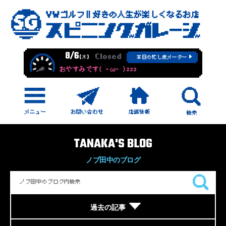
8/6
Closed
(木)
本日の忙し度メーター
おやすみです( -ω- )zzz
TANAKA'S BLOG
ノブ田中のブログ
過去の記事