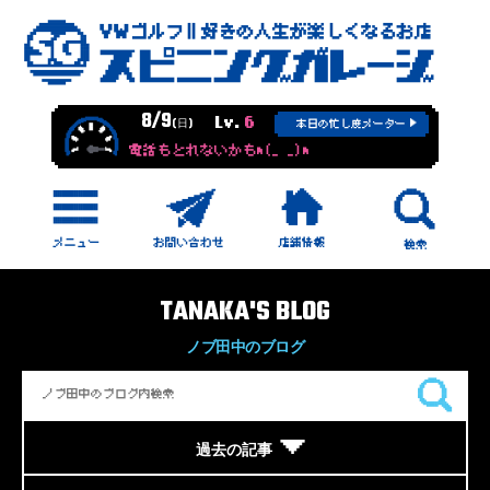
8/9
Lv.
6
(日)
本日の忙し度メーター
電話もとれないかもm(_ _)m
TANAKA'S BLOG
ノブ田中のブログ
過去の記事