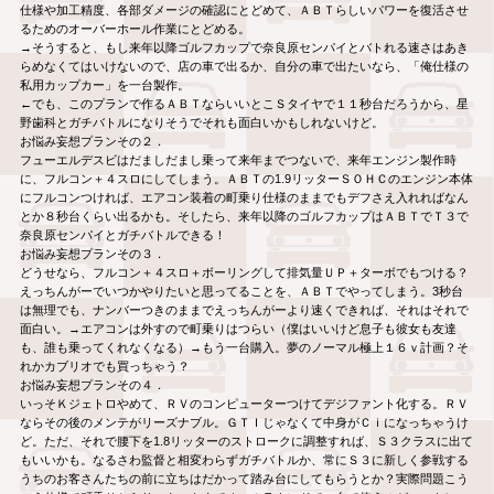
仕様や加工精度、各部ダメージの確認にとどめて、ＡＢＴらしいパワーを復活させ
るためのオーバーホール作業にとどめる。
→そうすると、もし来年以降ゴルフカップで奈良原センパイとバトれる速さはあき
らめなくてはいけないので、店の車で出るか、自分の車で出たいなら、「俺仕様の
私用カップカー」を一台製作。
←でも、このプランで作るＡＢＴならいいとこＳタイヤで１１秒台だろうから、星
野歯科とガチバトルになりそうでそれも面白いかもしれないけど。
お悩み妄想プランその２．
フューエルデスビはだましだまし乗って来年までつないで、来年エンジン製作時
に、フルコン＋４スロにしてしまう。ＡＢＴの1.9リッターＳＯＨＣのエンジン本体
にフルコンつければ、エアコン装着の町乗り仕様のままでもデフさえ入れればなん
とか８秒台くらい出るかも。そしたら、来年以降のゴルフカップはＡＢＴでＴ３で
奈良原センパイとガチバトルできる！
お悩み妄想プランその３．
どうせなら、フルコン＋４スロ＋ボーリングして排気量ＵＰ＋ターボでもつける？
えっちんがーでいつかやりたいと思ってることを、ＡＢＴでやってしまう。3秒台
は無理でも、ナンバーつきのままでえっちんがーより速くできれば、それはそれで
面白い。→エアコンは外すので町乗りはつらい（僕はいいけど息子も彼女も友達
も、誰も乗ってくれなくなる）→もう一台購入。夢のノーマル極上１６ｖ計画？そ
れかカブリオでも買っちゃう？
お悩み妄想プランその４．
いっそＫジェトロやめて、ＲＶのコンピューターつけてデジファント化する。ＲＶ
ならその後のメンテがリーズナブル。ＧＴＩじゃなくて中身がＣｉになっちゃうけ
ど。ただ、それで腰下を1.8リッターのストロークに調整すれば、Ｓ３クラスに出て
もいいかも。なるさわ監督と相変わらずガチバトルか、常にＳ３に新しく参戦する
うちのお客さんたちの前に立ちはだかって踏み台にしてもらうとか？実際問題こう