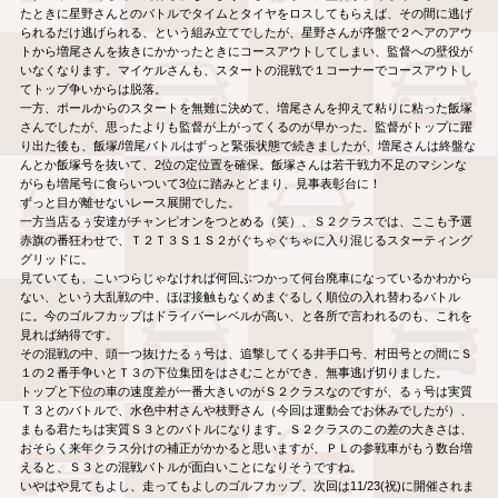
たときに星野さんとのバトルでタイムとタイヤをロスしてもらえば、その間に逃げ
られるだけ逃げられる、という組み立てでしたが、星野さんが序盤で２ヘアのアウ
トから増尾さんを抜きにかかったときにコースアウトしてしまい、監督への壁役が
いなくなります。マイケルさんも、スタートの混戦で１コーナーでコースアウトし
てトップ争いからは脱落。
一方、ポールからのスタートを無難に決めて、増尾さんを抑えて粘りに粘った飯塚
さんでしたが、思ったよりも監督が上がってくるのが早かった。監督がトップに躍
り出た後も、飯塚/増尾バトルはずっと緊張状態で続きましたが、増尾さんは終盤な
んとか飯塚号を抜いて、2位の定位置を確保。飯塚さんは若干戦力不足のマシンな
がらも増尾号に食らいついて3位に踏みとどまり、見事表彰台に！
ずっと目が離せないレース展開でした。
一方当店るぅ安達がチャンピオンをつとめる（笑）、Ｓ２クラスでは、ここも予選
赤旗の番狂わせで、Ｔ２Ｔ３Ｓ１Ｓ２がぐちゃぐちゃに入り混じるスターティング
グリッドに。
見ていても、こいつらじゃなければ何回ぶつかって何台廃車になっているかわから
ない、という大乱戦の中、ほぼ接触もなくめまぐるしく順位の入れ替わるバトル
に。今のゴルフカップはドライバーレベルが高い、と各所で言われるのも、これを
見れば納得です。
その混戦の中、頭一つ抜けたるぅ号は、追撃してくる井手口号、村田号との間にＳ
１の２番手争いとＴ３の下位集団をはさむことができ、無事逃げ切りました。
トップと下位の車の速度差が一番大きいのがＳ２クラスなのですが、るぅ号は実質
Ｔ３とのバトルで、水色中村さんや枝野さん（今回は運動会でお休みでしたが）、
まもる君たちは実質Ｓ３とのバトルになります。Ｓ２クラスのこの差の大きさは、
おそらく来年クラス分けの補正がかかると思いますが、ＰＬの参戦車がもう数台増
えると、Ｓ３との混戦バトルが面白いことになりそうですね。
いやはや見てもよし、走ってもよしのゴルフカップ、次回は11/23(祝)に開催されま