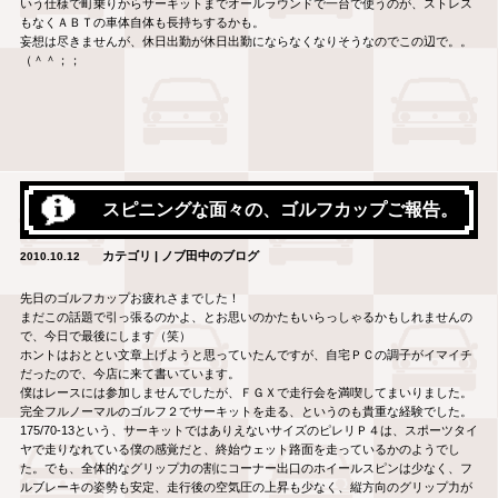
いう仕様で町乗りからサーキットまでオールラウンドで一台で使うのが、ストレス
もなくＡＢＴの車体自体も長持ちするかも。
妄想は尽きませんが、休日出勤が休日出勤にならなくなりそうなのでこの辺で。。
（＾＾；；
スピニングな面々の、ゴルフカップご報告。
カテゴリ | ノブ田中のブログ
2010.10.12
先日のゴルフカップお疲れさまでした！
まだこの話題で引っ張るのかよ、とお思いのかたもいらっしゃるかもしれませんの
で、今日で最後にします（笑）
ホントはおととい文章上げようと思っていたんですが、自宅ＰＣの調子がイマイチ
だったので、今店に来て書いています。
僕はレースには参加しませんでしたが、ＦＧＸで走行会を満喫してまいりました。
完全フルノーマルのゴルフ２でサーキットを走る、というのも貴重な経験でした。
175/70-13という、サーキットではありえないサイズのピレリＰ４は、スポーツタイ
ヤで走りなれている僕の感覚だと、終始ウェット路面を走っているかのようでし
た。でも、全体的なグリップ力の割にコーナー出口のホイールスピンは少なく、フ
ルブレーキの姿勢も安定、走行後の空気圧の上昇も少なく、縦方向のグリップ力が