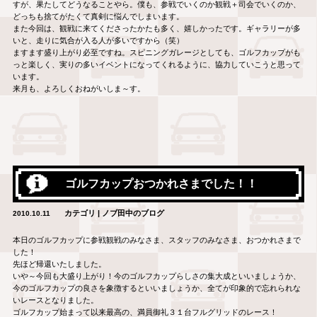
すが、果たしてどうなることやら。僕も、参戦でいくのか観戦＋司会でいくのか、
どっちも捨てがたくて真剣に悩んでしまいます。
また今回は、観戦に来てくださったかたも多く、嬉しかったです。ギャラリーが多
いと、走りに気合が入る人が多いですから（笑）
ますます盛り上がり必至ですね。スピニングガレージとしても、ゴルフカップがも
っと楽しく、実りの多いイベントになってくれるように、協力していこうと思って
います。
来月も、よろしくおねがいしま～す。
ゴルフカップおつかれさまでした！！
カテゴリ | ノブ田中のブログ
2010.10.11
本日のゴルフカップに参戦観戦のみなさま、スタッフのみなさま、おつかれさまで
した！
先ほど帰還いたしました。
いや～今回も大盛り上がり！今のゴルフカップらしさの集大成といいましょうか、
今のゴルフカップの良さを象徴するといいましょうか、全てが印象的で忘れられな
いレースとなりました。
ゴルフカップ始まって以来最高の、満員御礼３１台フルグリッドのレース！