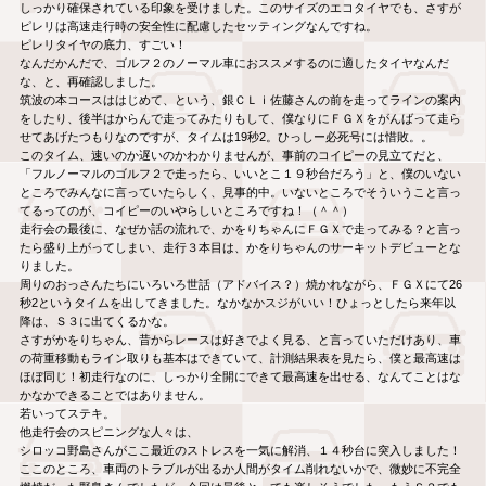
しっかり確保されている印象を受けました。このサイズのエコタイヤでも、さすが
ピレリは高速走行時の安全性に配慮したセッティングなんですね。
ピレリタイヤの底力、すごい！
なんだかんだで、ゴルフ２のノーマル車におススメするのに適したタイヤなんだ
な、と、再確認しました。
筑波の本コースははじめて、という、銀ＣＬｉ佐藤さんの前を走ってラインの案内
をしたり、後半はからんで走ってみたりもして、僕なりにＦＧＸをがんばって走ら
せてあげたつもりなのですが、タイムは19秒2。ひっしー必死号には惜敗。。
このタイム、速いのか遅いのかわかりませんが、事前のコイピーの見立てだと、
「フルノーマルのゴルフ２で走ったら、いいとこ１９秒台だろう」と、僕のいない
ところでみんなに言っていたらしく、見事的中。いないところでそういうこと言っ
てるってのが、コイピーのいやらしいところですね！（＾＾）
走行会の最後に、なぜか話の流れで、かをりちゃんにＦＧＸで走ってみる？と言っ
たら盛り上がってしまい、走行３本目は、かをりちゃんのサーキットデビューとな
りました。
周りのおっさんたちにいろいろ世話（アドバイス？）焼かれながら、ＦＧＸにて26
秒2というタイムを出してきました。なかなかスジがいい！ひょっとしたら来年以
降は、Ｓ３に出てくるかな。
さすがかをりちゃん、昔からレースは好きでよく見る、と言っていただけあり、車
の荷重移動もライン取りも基本はできていて、計測結果表を見たら、僕と最高速は
ほぼ同じ！初走行なのに、しっかり全開にできて最高速を出せる、なんてことはな
かなかできることではありません。
若いってステキ。
他走行会のスピニングな人々は、
シロッコ野島さんがここ最近のストレスを一気に解消、１４秒台に突入しました！
ここのところ、車両のトラブルが出るか人間がタイム削れないかで、微妙に不完全