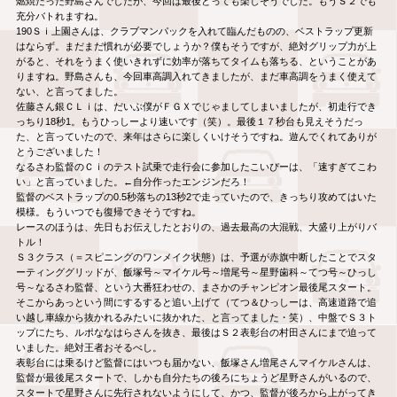
燃焼だった野島さんでしたが、今回は最後とっても楽しそうでした。もうＳ２でも
充分バトれますね。
190Ｓｉ上園さんは、クラブマンパックを入れて臨んだものの、ベストラップ更新
はならず。まだまだ慣れが必要でしょうか？僕もそうですが、絶対グリップ力が上
がると、それをうまく使いきれずに効率が落ちてタイムも落ちる、ということがあ
りますね。野島さんも、今回車高調入れてきましたが、まだ車高調をうまく使えて
ない、と言ってました。
佐藤さん銀ＣＬｉは、だいぶ僕がＦＧＸでじゃましてしまいましたが、初走行でき
っちり18秒1。もうひっしーより速いです（笑）。最後１７秒台も見えそうだっ
た、と言っていたので、来年はさらに楽しくいけそうですね。遊んでくれてありが
とうございました！
なるさわ監督のＣｉのテスト試乗で走行会に参加したこいぴーは、「速すぎてこわ
い」と言っていました。←自分作ったエンジンだろ！
監督のベストラップの0.5秒落ちの13秒2で走っていたので、きっちり攻めてはいた
模様。もういつでも復帰できそうですね。
レースのほうは、先日もお伝えしたとおりの、過去最高の大混戦、大盛り上がりバ
トル！
Ｓ３クラス（＝スピニングのワンメイク状態）は、予選が赤旗中断したことでスタ
ーティンググリッドが、飯塚号～マイケル号～増尾号～星野歯科～てつ号～ひっし
号～なるさわ監督、という大番狂わせの、まさかのチャンピオン最後尾スタート。
そこからあっという間にするすると追い上げて（てつ＆ひっしーは、高速道路で追
い越し車線から抜かれるみたいに抜かれた、と言ってました・笑）、中盤でＳ３ト
ップにたち、ルポななはらさんを抜き、最後はＳ２表彰台の村田さんにまで迫って
いました。絶対王者おそるべし。
表彰台には乗るけど監督にはいつも届かない、飯塚さん増尾さんマイケルさんは、
監督が最後尾スタートで、しかも自分たちの後ろにちょうど星野さんがいるので、
スタートで星野さんに先行されないようにして、かつ、監督が後ろから上がってき