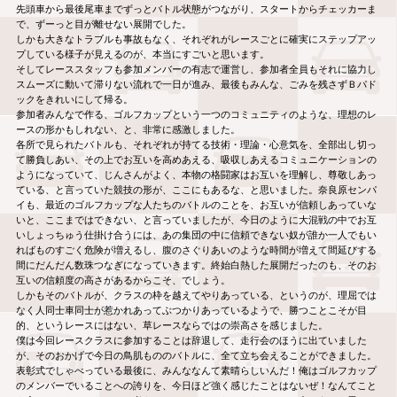
先頭車から最後尾車までずっとバトル状態がつながり、スタートからチェッカーま
で、ずーっと目が離せない展開でした。
しかも大きなトラブルも事故もなく、それぞれがレースごとに確実にステップアッ
プしている様子が見えるのが、本当にすごいと思います。
そしてレーススタッフも参加メンバーの有志で運営し、参加者全員もそれに協力し
スムーズに動いて滞りない流れで一日が進み、最後もみんな、ごみを残さずＢパド
ックをきれいにして帰る。
参加者みんなで作る、ゴルフカップという一つのコミュニティのような、理想のレ
ースの形かもしれない、と、非常に感激しました。
各所で見られたバトルも、それぞれが持てる技術・理論・心意気を、全部出し切っ
て勝負しあい、その上でお互いを高めあえる、吸収しあえるコミュニケーションの
ようになっていて、じんさんがよく、本物の格闘家はお互いを理解し、尊敬しあっ
ている、と言っていた競技の形が、ここにもあるな、と思いました。奈良原センパ
イも、最近のゴルフカップな人たちのバトルのことを、お互いが信頼しあっていな
いと、ここまではできない、と言っていましたが、今日のように大混戦の中でお互
いしょっちゅう仕掛け合うには、あの集団の中に信頼できない奴が誰か一人でもい
ればものすごく危険が増えるし、腹のさぐりあいのような時間が増えて間延びする
間にだんだん数珠つなぎになっていきます。終始白熱した展開だったのも、そのお
互いの信頼度の高さがあるからこそ、でしょう。
しかもそのバトルが、クラスの枠を越えてやりあっている、というのが、理屈では
なく人同士車同士が惹かれあってぶつかりあっているようで、勝つことこそが目
的、というレースにはない、草レースならではの崇高さを感じました。
僕は今回レースクラスに参加することは辞退して、走行会のほうに出ていました
が、そのおかげで今日の鳥肌もののバトルに、全て立ち会えることができました。
表彰式でしゃべっている最後に、みんななんて素晴らしいんだ！俺はゴルフカップ
のメンバーでいることへの誇りを、今日ほど強く感じたことはないぜ！なんてこと