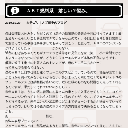
ＡＢＴ燃料系 嬉しい？悩み。
カテゴリ | ノブ田中のブログ
2010.10.20
僕は金曜日お休みをいただくので（息子の鼓笛隊の発表会を見に行ってきます！最
近父ちゃんらしいことを全然できていなかったので）、今日はゆるりと休日出勤し
て溜まっている事務仕事を少しでもやっておこう、と思って、ＡＢＴのエンジンを
かけようとしたら・・・・・・・かからない。
近所のおばあちゃんたちがチラチラと遠巻きに見守るなか（笑）、小一時間でかか
るようにはなったのですが、どうやらフューエルデスビ本体の不良のようです。
最近のＧＴＩ乗りのお客さんのトレンドが、俺のところにもきたー！
って喜んでる場合ではない。
僕のＡＢＴは日本仕様と違うフューエルデスビがついているので、部品が出てくる
かどうかも調べてみないとわからない。多分まったく同じでなくてもＫジェトロの
フューエルデスビは調整幅が広いので、近い仕様のものなら問題なく走ってくれる
もんですが、果たしてそれでいいのかしら？？
来年ＡＢＴは、うちの店に普通にお客さんの車として入庫させてもらって、コイピ
ーにエンジン作ってもらおうと計画しているのですが、今ここでフューエルデスビ
をどうするかで、来年エンジン加工時にどこまでチューンするかが決まっていって
しまうので、ひいては今後の僕の車ライフの方向性まで決めることになってしまう
かも。
あーーーーーーーーーーーー悩む。
お悩み妄想プランその１．
フューエルデスビは、部品があるうちに新品。来年のエンジンづくりも、ＡＢＴの