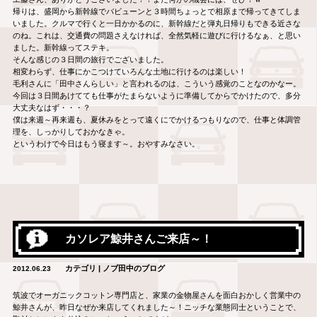
帰りは、盛岡から新幹線でバビューンと３時間ちょっとで相原まで帰ってきてしま
いました。クルマで行くと一日かかるのに、新幹線だと弾丸日帰りもできる近さな
のね。これは、交通費の問題さえなければ、全然気軽に遊びに行けるなぁ、と思い
ました。新幹線ってステキ。
そんな感じの３日間の旅行でございました。
相変わらず、仕事にかこつけていろんな土地に行けるのは楽しい！
毛利さんに「田中さんらしい」と言われるのは、こういう感覚のことなのかなー。
今回は３日間あけてても仕事がたまらないように準備してからでかけたので、多分
大丈夫なはず・・・？
僕は来週～再来週も、夏休みをとって遠くにでかけるつもりなので、仕事と体調管
理を、しっかりしておかなきゃ。
というわけで今日はもう寝ます～。おやすみなさい。
カソレア鯨井さんご来店～！
カテゴリ | ノブ田中のブログ
2012.06.23
筑波でオーガニックコットン専門店と、家業の金物屋さんを面白おかしく営業中の
鯨井さんが、昨日なぜか来店してくれました～！ニッチな業態同士ということで、