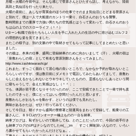
月曜～火曜の午前中は、そんな感じで菅原さんとひたすら話し、考えながら、陸前
高田と気仙沼を行ったり来たり。
火曜の昼前に、あしなが育英会のほうの仕事でそのまま気仙沼にとどまる菅原さん
と別れて、僕は一人で大船渡のカントリー乗り、白石さんのおうちを襲撃。
数時間前までの重厚で力強い男たちの空気感とはうって変わって、白石さんのおう
ちは山の上でのスローライフ（＾＾）
Uターン転職で自分たちらしい人生を手に入れた人の生活の中に溶け込むゴルフ２
の理想的な姿を見てきました。
またこの様子は、別の文脈の中で取材させてもらって記事にしてまとめたいと思い
ました。
その後は、本来の仕事、盛岡に登録納車のために向かいまして（汗）、火曜の宿は
「座敷わらしの宿」として有名な菅原別館さんをとってみました。
http://www.zashikiwarashi.jp/
これまた、すっごく面白くて居心地の良いところで、なかなか予約が取れないとこ
ろらしいのですが、僕は数日前にダメモトで電話してみたらあいてまして、座敷わ
らしに会えるかもしれないとウキウキしていたものの、霊感もないしあっという間
に寝ちゃうしで、会えた実感はなし（＾＾；；
でも、体調が若干悪くなりそうだったのが、ここで安眠できたことで一発で持ち直
したのできっと、僕にとってはいい空間だったんだと思います。
座敷わらしがおもちゃを動かす、というのは僕でも見れたし。
興味があるかたは、ぜひ！行ってみてください。
そして今日は、朝イチから盛岡の警察署と陸運局をまわって登録して、船乗りの工
藤さんに、８９CLiのワンオーナー極上ものの一台を納車。
納車ブログは、恥ずかしいので勘弁してね、とのことだったので、今回の岩手行き
も納車ブログのUPはナシなのでしたm(_ _)m すごく興味深い人なので、いろい
ろ書かせてもらいたかったんだけどなぁ。。
工藤さん、ありがとうございました！！また何かの機会には、ぜひ！ｗ