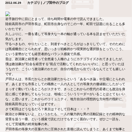
カテゴリ | ノブ田中のブログ
2012.06.29
岩手旅行中に目にとまって、待ち時間や電車の中で読んできました。
陸前高田市の戸羽市長は、町田市出身なのでこの一年、町田で話題に出ることも多
いかたです。
久しぶりに、一冊を通して等身大な一本の軸が通っている本を読ませていただいた
気がします。
守るべきもの、やりたいこと、到達すべきところがはっきりしていて、そのために
は既成概念にとらわれず、思いっきり戦略的かつ現実的な選択肢をとっていこう、
という姿勢がとても経営者的なバランス感覚で共感。
昔は、政治家と経営者って全然違う人種のようにカテゴライズされてきましたが、
僕は政治家が”社会を経営する”視点で活動してくれたらいいのに、と思っていたほ
うなので、こういう政治家のかたが、自分の地元から出ているなんてとても嬉しい
です。
戸羽さんは、市長だからとか政治家だからという「あるべき論」や立場にとらわれ
ず、あくまでも市長としての職務と一人の人としての等身大の価値観にしたがって
まっすぐ動いているところがステキで、きっとこれからの世代の若者にも政治を身
近に感じて参加してもらうには、地域にこういうリーダーがいることはとてもいい
な、と思います。これからのコミュニティ、地方自治の理想的な方向性の指針に、
陸前高田市はなっていくはずです。
さて町田はどうなるだろ？東京は？そして日本は・・・？
政治とか興味ないよ、というかたも、一人の魅力的な男の活動記録とその精神的な
背景を追う一冊、という感覚で読むだけでもすごく面白いです。ぜひご一読を。
そして宮城県の村井知事の本。
戸羽市長の等身大の言葉の力に圧倒された直後に読んでしまうと、あくまで知事と