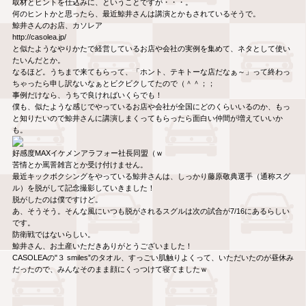
取材とヒントを仕込みに、ということですが・・・。
何のヒントかと思ったら、最近鯨井さんは講演とかもされているそうで。
鯨井さんのお店、カソレア
http://casolea.jp/
と似たようなやりかたで経営しているお店や会社の実例を集めて、ネタとして使い
たいんだとか。
なるほど。うちまで来てもらって、「ホント、テキトーな店だなぁ～」って終わっ
ちゃったら申し訳ないなぁとビクビクしてたので（＾＾；；
事例だけなら、うちで良ければいくらでも！
僕も、似たような感じでやっているお店や会社が全国にどのくらいいるのか、もっ
と知りたいので鯨井さんに講演しまくってもらったら面白い仲間が増えていいか
も。
好感度MAXイケメンアラフォー社長同盟（ｗ
苦情とか罵詈雑言とか受け付けません。
最近キックボクシングをやっている鯨井さんは、しっかり藤原敬典選手（通称スグ
ル）を脱がして記念撮影していきました！
脱がしたのは僕ですけど。
あ、そうそう。そんな風にいつも脱がされるスグルは次の試合が7/16にあるらしい
です。
防衛戦ではないらしい。
鯨井さん、お土産いただきありがとうございました！
CASOLEAの"３ smiles”のタオル、すっごい肌触りよくって、いただいたのが昼休み
だったので、みんなそのまま顔にくっつけて寝てましたｗ