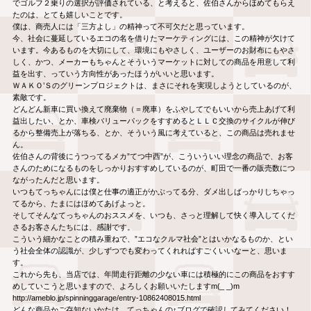
でゴルフ２乗りの選択が評価されている、と考えると、佐伯さんからほめてもらえ
たのは、とても嬉しいことです。
僕は、商売人には「三方よし」の精神って不可欠だと思っています。
今、社会に蔓延しているエコの名を借りたマーケティングには、この精神が欠けて
います。今あるものを大切にして、環境にもやさしく、ユーザーのお財布にもやさ
しく、かつ、メーカーもちゃんとそういうマーケットに対しての商品を用意して利
益を出す、っていう方向性があったほうがいいと思います。
ＷＡＫＯ’Ｓのグリーンプロジェクトは、まさにそれを実現しようとしているのが、
素敵です。
どんどん新車に買い換えて廃棄物（＝廃車）をふやしてでもいいから売上あげて利
益出したい、とか、車検バリューパックをすすめるとＬＬＣ交換のサイクルが伸び
るから整備売上が落ちる、とか、そういう風に考えていると、この商品は売れませ
ん。
佐伯さんの背後にうつってるメカ”てつ中西”が、こういういい理念の商品で、お客
さんのためになるものをしっかりおすすめしているのが、町田で一番の販売数につ
ながったんだと思います。
いつもてっちゃんには僕と仕事の適正がかぶってる分、ダメ出しばっかりしちゃっ
てるから、たまにはほめてあげよっと。
そしてそんなてっちゃんのおススメを、いつも、さっと理解して快く導入してくだ
さるお客さんたちには、感謝です。
こういう細かなことの積み重ねで、”エコなクルマ社会”とはいかなるものか、とい
う社会全体の認識が、少しずつでも変わってくれればすごくいいなーと、思いま
す。
これから先も、当店では、年間走行距離の少ない車には積極的にこの商品をおすす
めしていこうと思いますので、よろしくお願いいたしますm(_ _)m
http://ameblo.jp/spinninggarage/entry-10862408015.html
どんな商品かご存知ないかたは、てっちゃんの↑ブログで確認してみてください！