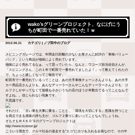
wako’sグリーンプロジェクト、なにげにう
ちが町田で一番売れていた！ｗ
カテゴリ | ノブ田中のブログ
2012.06.21
スピニングガレージでは、年間走行距離の少ないお客さんに好評の「車検バリュー
パック」という商品が地味によく売れています。
地味によく売れてるなぁ、って思っていたら、なんと、ワコーズ担当佐伯さんが、
「スピニングさん、この１年で町田で一番売れてましたよ！」って教えてくれたの
で、ちょっと嬉しくなってご報告です。
町田市で一番売れているってことは、あの大手車検チェーンさんよりも、あの大手
カー用品店さんよりも、あんなディーラーさんやこんなディーラーさんよりも、ゴ
ルフ２しかやってなくて規模も小さいうちの店のほうが本数出てるってことなんで
すよね。。信じられない現象です。
不思議です。
それだけ、「古い車を大事に乗る」ことと、「環境を大切にする」意識を持つこと
を両立できる感覚の持ち主が、ゴルフ２乗りに多いってことなんでしょうね。
そもそもＷＡＫＯ’Ｓのグリーンプロジェクトは
http://www.ecomori.jp/
こういう理念で、クルマ社会の迷走する"エコ"にカツを入れる企画なので、その中