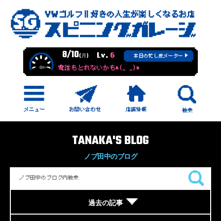
8/10
Lv.
6
(月)
本日の忙し度メーター
電話もとれないかもm(_ _)m
TANAKA'S BLOG
ノブ田中のブログ
過去の記事