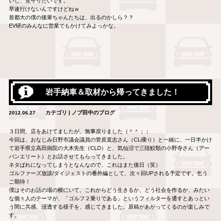
いし、見守りたいです。
早速行けないんですけどねｗ
首都大の僕の後輩ちゃんたちは、出るのかしら？？
EV研のみんなに営業でもかけてみよっかな。
岩手納車＆取材から帰ってきました！
カテゴリ | ノブ田中のブログ
2012.06.27
３日間、店をあけてましたが、無事戻りました（＾＾；；
今回は、おなじみ日野市議会議員の菅原直志さん（CLi乗り）と一緒に、一日半かけ
て岩手県立高田病院の大木先生（CLD）と、気仙沼で三陸鮫類の小野寺さん（アー
バンエリート）とお話させてもらってきました。
ネタばれになってしまうとなんなので、これはまた後日（笑）
ゴルファーズ放談/ダイジェストの番外編として、次々回UPされる予定です。乞う
ご期待！
僕はそのお話の場の横にいて、これからどう生きるか、どう社会を作るか、みたい
な個々人のテーマが、「ゴルフ２乗りである」というフィルターを通すとあっとい
う間に共感、浸透する様子を、感じてきました。原稿があがってくるのが楽しみで
す。