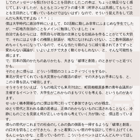
してのメッセージを投げかけることを目的としたこの本は、ちょっと物足りなく感
じてしまいましたが、もともとコンセプトの違う本（村井さんは共感してもらうこ
とを主目的として書いているわけではないはず）なので、そういう捉え方をして読
んだら失礼ですよね（＾＾；；
僕は大学時代に政治学科にいまして、DJ活動に勤しみ非常にふまじめな学生でした
が、一応地方自治のことをメインに勉強していました（ｗ
自治であるからには、市民自らが政治の主体となる仕組みを作ることがとても大切
で、それにはより多くの権限と財源が、地方になければいけない。ここ数年国政が
めちゃくちゃになっているので、そんな当たり前のように繰り返されてきてずっと
変わらない議論が、いよいよガチで大きく動くかもしれない、と、そんな可能性を
感じます。
で、日本の国のかたちのありかたも、大きな「破壊と創造」のときがぐっと近づく
かも。
そのときに僕らは、どういう理想のコミュニティづくりをするか。
東北が見せてくれている大災害からの復活の姿が、その大きなお手本になる、と、
この２冊を読んで確信します。
そうそうそういえば、うちの地元でも来月7/12に、町田相模原多摩の青年会議所が
主催するイベントで、大学生がこれからのまちづくりを考える、というものがあり
ます。
せっかく橋本開催なのに僕は台湾に行ってて参加できないのが残念。
ゆとり世代と言われる歳の若者は、正体のわからないものに流されることなく、冷
静にものごとを見据え何が正しいかを自ら考えていく力が強いと、僕は思っていま
す。
僕らの世代がこれまでの社会のしくみの負の側面を一掃するような「破壊と創造」
の口火を切ることができたら、きっと着実にいい世の中を設計して作り上げてくれ
るんじゃないかな、と思っているので、こういうイベントはどんんどんやってほし