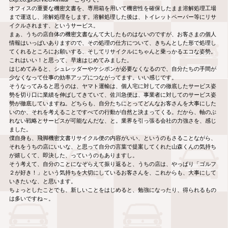
オフィスの重要な機密文書を、専用箱を用いて機密性を確保したまま溶解処理工場
まで運送し、溶解処理をします。溶解処理した後は、トイレットペーパー等にリサ
イクルされます、というサービス。
まぁ、うちの店自体の機密文書なんて大したものはないのですが、お客さまの個人
情報はいっぱいありますので、その処理の仕方について、きちんとした形で処理し
てくれるところにお願いする、そしてリサイクルにちゃんと乗っかるエコな姿勢。
これはいい！と思って、早速はじめてみました。
はじめてみると、シュレッダーやケシポンが必要なくなるので、自分たちの手間が
少なくなって仕事の効率アップにつながってます。いい感じです。
そうなってみると思うのは、ヤマト運輸は、個人宅に対しての徹底したサービス姿
勢を切り口に業績を伸ばしてきていて、佐川急便は、事業者に対してのサービス姿
勢が徹底していますね。どちらも、自分たちにとってどんなお客さんを大事にした
いのか、それを考えることですべての行動が自然と決まってくる。だから、軸のぶ
れない戦略とサービスが可能なんだな、と。業界を引っ張る会社の力強さを、感じ
ました。
僕自身も、飛脚機密文書リサイクル便の内容がいい、というのもさることながら、
それをうちの店にいいな、と思って自分の言葉で提案してくれた山森くんの気持ち
が嬉しくて、即決した、っていうのもありますし。
そう考えて、自分のことになぞらえて振り返ると、うちの店は、やっぱり「ゴルフ
２が好き！」という気持ちを大切にしているお客さんを、これからも、大事にして
いきたいな、と思います。
ちょっとしたことでも、新しいことをはじめると、勉強になったり、得られるもの
は多いですね～。