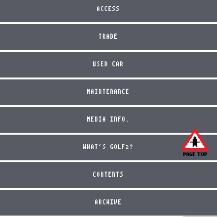
ACCESS
TRADE
USED CAR
MAINTENANCE
MEDIA INFO.
WHAT'S GOLF2?
CONTENTS
ARCHIVE