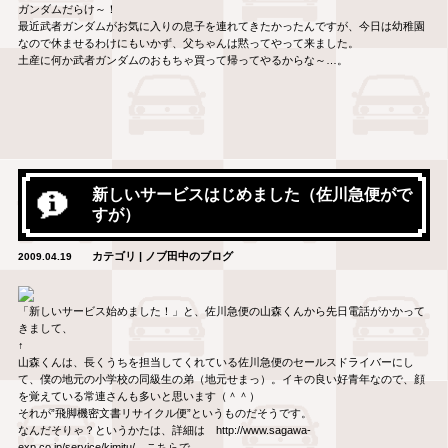
ガンダムだらけ～！
最近武者ガンダムがお気に入りの息子を連れてきたかったんですが、今日は幼稚園
なので休ませるわけにもいかず、父ちゃんは黙ってやって来ました。
土産に何か武者ガンダムのおもちゃ買って帰ってやるからな～…。
新しいサービスはじめました（佐川急便がで
すが）
カテゴリ | ノブ田中のブログ
2009.04.19
「新しいサービス始めました！」と、佐川急便の山森くんから先日電話がかかって
きまして、
↑
山森くんは、長くうちを担当してくれている佐川急便のセールスドライバーにし
て、僕の地元の小学校の同級生の弟（地元せまっ）。イキの良い好青年なので、顔
を覚えている常連さんも多いと思います（＾＾）
それが”飛脚機密文書リサイクル便”というものだそうです。
なんだそりゃ？というかたは、詳細は http://www.sagawa-
exp.co.jp/service/kimitu/ こちらで。