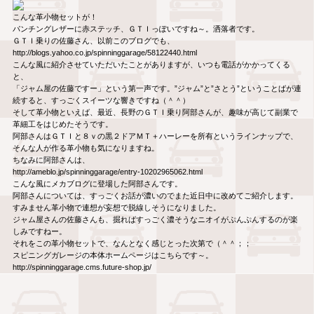
こんな革小物セットが！
パンチングレザーに赤ステッチ、ＧＴＩっぽいですね～。洒落者です。
ＧＴＩ乗りの佐藤さん、以前このブログでも、
http://blogs.yahoo.co.jp/spinninggarage/58122440.html
こんな風に紹介させていただいたことがありますが、いつも電話がかかってくる
と、
「ジャム屋の佐藤ですー」という第一声です。”ジャム”と”さとう”ということばが連
続すると、すっごくスイーツな響きですね（＾＾）
そして革小物といえば、最近、長野のＧＴＩ乗り阿部さんが、趣味が高じて副業で
革細工をはじめたそうです。
阿部さんはＧＴＩと８ｖの黒２ドアＭＴ＋ハーレーを所有というラインナップで、
そんな人が作る革小物も気になりますね。
ちなみに阿部さんは、
http://ameblo.jp/spinninggarage/entry-10202965062.html
こんな風にメカブログに登場した阿部さんです。
阿部さんについては、すっごくお話が濃いのでまた近日中に改めてご紹介します。
すみません革小物で連想が妄想で脱線しそうになりました。
ジャム屋さんの佐藤さんも、掘ればすっごく濃そうなニオイがぷんぷんするのが楽
しみですねー。
それをこの革小物セットで、なんとなく感じとった次第で（＾＾；；
スピニングガレージの本体ホームページはこちらです～。
http://spinninggarage.cms.future-shop.jp/