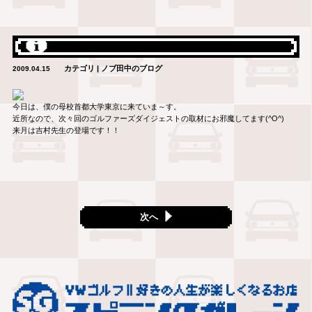
カテゴリ | ノブ田中のブログ
2009.04.15
今日は、僕の母校首都大学東京に来ていま～す。
近所なので、次々回のゴルファーズダイジェストの取材にお邪魔してます(^O^)
来月は吉村先生の登場です！！
次へ