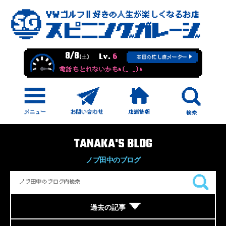
8/8
Lv.
6
(土)
本日の忙し度メーター
電話もとれないかもm(_ _)m
TANAKA'S BLOG
ノブ田中のブログ
過去の記事