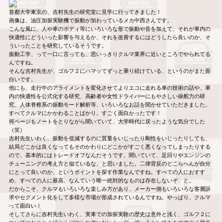
首都大学東京の、吉村先生の研究室に見学に行ってきました！
画像は、油圧加振実験機で振動が加わっているメカ中西さんです。
こんな風に、人や車のボディ等にいろいろな形で振動や音を加えて、それが車内の
快適性にどういった影響を与えるか、それを改善するにはどうしたら良いのか、そ
ういったことを研究しているそうです。
振動工学、って一口に言っても、思いっきりクルマ業界に近いところでやられてる
んですね。
そんな吉村先生が、ゴルフ２にハマッてずっと乗り続けている、というのがまた面
白いです。
他にも、走行中のアライメントを変化させてよりエコに走れる車の技術の話や、車
内の快適性を公式化する研究、高齢者や女性ドライバーにもやさしい操舵力の研
究、人体脊椎系の振動モード解析等、いろいろなお話を聞かせていただきました。
すべてクルマにかかわることばかり。すごく面白かったです！
何ページもノートをとりながら聞いていて、大学時代に戻ったような気分でした
（笑）
吉村先生いわく、振動を低減するのに質量をいじったり剛性をいじったりしても、
結局どこかは良くなってもそのかわりにどこかがすごく悪くなってしまったりする
ので、基本的にはトレードオフなんだそうです。聞いていて、足回りやエンジンの
チューニングの考え方と似ているな、と思いました。二律背反のどこらへんが自分
にとって良いのか、というポイントを探す作業なんですね。すべての人におすす
め、すべての人に最高、なんていう唯一絶対的なものは存在しないぞ、と。
だからこそ、クルマもいろいろな楽しみ方があり、メーカー側もいろいろな客層訴
求やセグメント化をして多様な市場が形成されているんですね。やっぱり、クルマ
って面白い！
そしてさらに吉村先生いわく、実車での加振実験の歴史は意外と浅く、ゴルフ２に