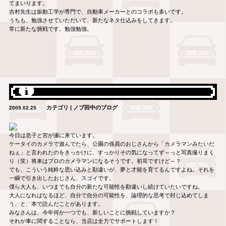
てまいります。
吉村先生は振動工学が専門で、自動車メーカーとのコラボも多いです。
うちも、勉強させていただいて、新たなネタ仕込みをしてきます。
常に新たな挑戦です。勉強勉強。
カテゴリ | ノブ田中のブログ
2009.02.25
今日は息子と宮が瀬に来ています。
ケータイのカメラで遊んでたら、公園の係員のおじさんから「カメラマンみたいだ
ねぇ」と言われたのをきっかけに、すっかりその気になってず～っと写真撮りまく
り（笑）将来はプロのカメラマンになるそうです。初耳ですけど～？
でも、こういう純粋な思い込みと勘違いが、夢と才能を育てるんですよね。それを
一瞬で引き出したおじさん、スゴイです。
僕ら大人も、いつまでも自分の新たな可能性を勘違いし続けていたいですね。
大人になればなるほど、自分で自分の可能性を、論理的な思考で封じ込めてしま
う、と、本で読んだことがあります。
みなさんは、今年何か一つでも、新しいことに挑戦していますか？
それが車に関することなら、当店は全力でサポートします！