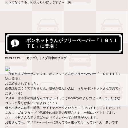
そうでなくても、応援くらいはしますよ～（笑）
ボンネットさんがフリーペーパー「ＩＧＮＩ
ＴＥ」に登場！
カテゴリ | ノブ田中のブログ
2009.02.24
ご存知たまプラーザのカフェ、ボンネットさんがフリーペーパー「ＩＧＮＩＴＥ」
誌に登場！
お店紹介されてました。
画像読みにくくてすみません。現物が見たい人は、うちかボンネットさんで見てく
ださい（汗）
アメ車・空冷系の雑誌なんですが、けっこうmooneyesよりのセンスって、好きな
ゴルフ２乗りは多いですよね（＾＾）
僕と小磯さんは学生時代、デイトナパークというところでバイトしてましたし（ち
なみに、ゴルフカップで活躍中の歯医者の星野さんも、一緒にバイトしてまし
た）、小林さんもアメ車ばっかりでメカやってた時期があります。
お客さんでも、アメ車やハーレーに乗ってるor乗ってた、っていう人、多いです
ね。