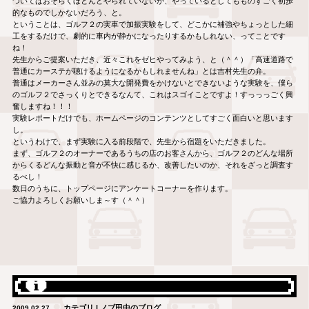
ついてはおそらくほとんどやられていないか、やっているとしてもものすごく初歩
的なものでしかないだろう、と。
ということは、ゴルフ２の実車で加振実験をして、どこかに補強やちょっとした細
工をするだけで、劇的に車内が静かになったりするかもしれない、ってことです
ね！
先生からご提案いただき、近々これをゼヒやってみよう、と（＾＾）「高速道路で
普通にカーステが聴けるようになるかもしれませんね」とは吉村先生の弁。
普通はメーカーさん並みの莫大な開発費をかけないとできないような実験を、僕ら
のゴルフ２でさっくりとできるなんて、これはスゴイことですよ！すっっっごく興
奮しますね！！！
実験レポートだけでも、ホームページのコンテンツとしてすごく面白いと思います
し。
というわけで、まず実験に入る前段階で、先生から宿題をいただきました。
まず、ゴルフ２のオーナーであるうちの店のお客さんから、ゴルフ２のどんな場所
からくるどんな振動と音が不快に感じるか、改善したいのか、それをざっと調査す
るべし！
数日のうちに、トップページにアンケートコーナーを作ります。
ご協力よろしくお願いしま～す（＾＾）
カテゴリ | ノブ田中のブログ
2009.02.27