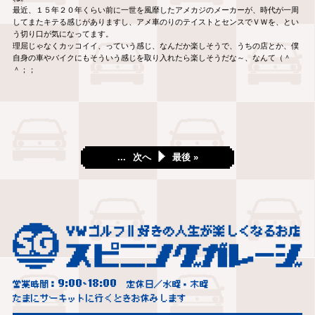
最近、１５年２０年くらい前に一世を風靡したアメカジのメーカーが、時代が一周
してまたキテる感じがありますし、アメ車のりのテイストとセンスでＶＷを、とい
う切り口が気になってます。
理屈じゃなくカッコイイ、っていう感じ、なんだか楽しそうで、うちの店とか、僕
自身の車やバイクにもそういう感じを取り入れたら楽しそうだな～、なんて（＾
＾；；
...
次へ
最後 »
9:00
18:00
営業時間：
~
定休日／水曜・木曜
たまにサーキットに行くときお休みします