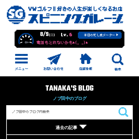
8/9
Lv.
6
(日)
本日の忙し度メーター
電話もとれないかもm(_ _)m
TANAKA'S BLOG
ノブ田中のブログ
過去の記事