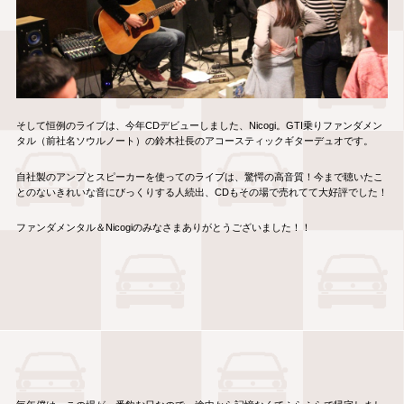
そして恒例のライブは、今年CDデビューしました、Nicogi。GTI乗りファンダメン
タル（前社名ソウルノート）の鈴木社長のアコースティックギターデュオです。
自社製のアンプとスピーカーを使ってのライブは、驚愕の高音質！今まで聴いたこ
とのないきれいな音にびっくりする人続出、CDもその場で売れてて大好評でした！
ファンダメンタル＆Nicogiのみなさまありがとうございました！！