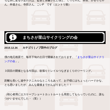
ちなみに走る予定の人は、監督と加藤さんと僕と、てっちゃん、班長、かをりちゃ
ん、外道さん、寺田さん、こいP です（エントリ順）
まちさが里山サイクリングの会
カテゴリ | ノブ田中のブログ
2015.12.26
僕の地元相原で、毎月下旬の土日で開催されております、「
まちさが里山サイクリ
ングの会
」。
３回目の開催となる今回は、欲張りトレイルつなぎまくりのツーリング。
距離も長いし途中テクニカルなところもあって、お子様にはちょっとハードかな、
とも思いましたが、みんな最後までがんばりました！！
（初心者用にエスケープショートカットルートも用意してもらっていたのに、誰も
つかいませんでした・（笑））