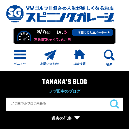
8/7
Lv.
5
(金)
本日の忙し度メーター
お返事おそくなるかも
TANAKA'S BLOG
ノブ田中のブログ
過去の記事