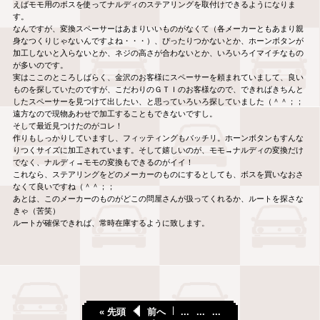
えばモモ用のボスを使ってナルディのステアリングを取付けできるようになりま
す。
なんですが、変換スペーサーはあまりいいものがなくて（各メーカーともあまり親
身なつくりじゃないんですよね・・・）、ぴったりつかないとか、ホーンボタンが
加工しないと入らないとか、ネジの高さが合わないとか、いろいろイマイチなもの
が多いのです。
実はここのところしばらく、金沢のお客様にスペーサーを頼まれていまして、良い
ものを探していたのですが、こだわりのＧＴＩのお客様なので、できればきちんと
したスペーサーを見つけて出したい、と思っていろいろ探していました（＾＾；；
遠方なので現物あわせで加工することもできないですし。
そして最近見つけたのがコレ！
作りもしっかりしていますし、フィッティングもバッチリ。ホーンボタンもすんな
りつくサイズに加工されています。そして嬉しいのが、モモ→ナルディの変換だけ
でなく、ナルディ→モモの変換もできるのがイイ！
これなら、ステアリングをどのメーカーのものにするとしても、ボスを買いなおさ
なくて良いですね（＾＾；；
あとは、このメーカーのものがどこの問屋さんが扱ってくれるか、ルートを探さな
きゃ（苦笑）
ルートが確保できれば、常時在庫するように致します。
« 先頭
前へ
...
...
...