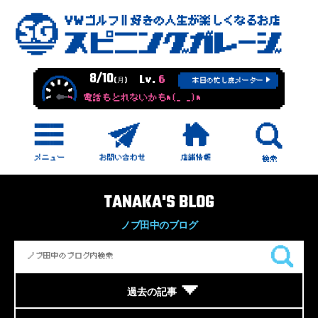
8/10
Lv.
6
(月)
本日の忙し度メーター
電話もとれないかもm(_ _)m
TANAKA'S BLOG
ノブ田中のブログ
過去の記事