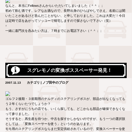
なんと、本当にFellowsさんからいただいてしまいました（＾＾；；
初めて飲む酒です。レアなお酒なので、長野出身のひらばやしでさえ、名前には聞
いたことがあるけど呑んだことがない、と申しておりました。これは大変だ！今日
は定時で店をあがってソッコーで帰宅しますので探さないで下さい（笑）
↑
一緒に嘉門次を呑みたい方は、７時までにお電話下さい（＾＾；；
スグレモノの変換ボススペーサー発見！
カテゴリ | ノブ田中のブログ
2007.11.13
ゴルフ２後期・３前期用のナルディのステアリングボスが、部品が出なくなっても
う２年くらいたつでしょうか？
もう、さすがにうちの店でも、いくら探しても、どこからも部品が確保できなくな
って参りました。（－－；；
そうすると、再生産を待つか、中古を探すかしかないのですが、もう一つの選択肢
としては、「変換スペーサーを使う」というのがあります。
モモ用のステアリングボスならまだ安定供給されているので、変換スペーサーを使