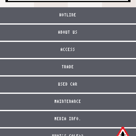
HOTLINE
ABOUT US
ACCESS
TRADE
USED CAR
MAINTENANCE
MEDIA INFO.