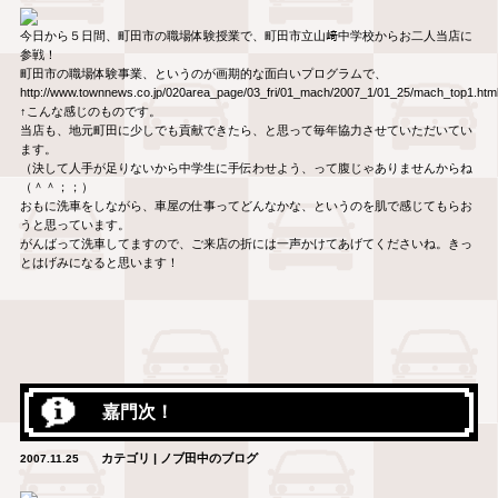
今日から５日間、町田市の職場体験授業で、町田市立山﨑中学校からお二人当店に
参戦！
町田市の職場体験事業、というのが画期的な面白いプログラムで、
http://www.townnews.co.jp/020area_page/03_fri/01_mach/2007_1/01_25/mach_top1.htm
↑こんな感じのものです。
当店も、地元町田に少しでも貢献できたら、と思って毎年協力させていただいてい
ます。
（決して人手が足りないから中学生に手伝わせよう、って腹じゃありませんからね
（＾＾；；）
おもに洗車をしながら、車屋の仕事ってどんなかな、というのを肌で感じてもらお
うと思っています。
がんばって洗車してますので、ご来店の折には一声かけてあげてくださいね。きっ
とはげみになると思います！
嘉門次！
カテゴリ | ノブ田中のブログ
2007.11.25