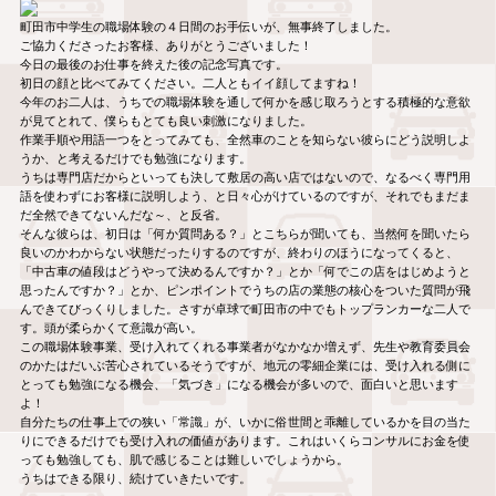
町田市中学生の職場体験の４日間のお手伝いが、無事終了しました。
ご協力くださったお客様、ありがとうございました！
今日の最後のお仕事を終えた後の記念写真です。
初日の顔と比べてみてください。二人ともイイ顔してますね！
今年のお二人は、うちでの職場体験を通して何かを感じ取ろうとする積極的な意欲
が見てとれて、僕らもとても良い刺激になりました。
作業手順や用語一つをとってみても、全然車のことを知らない彼らにどう説明しよ
うか、と考えるだけでも勉強になります。
うちは専門店だからといっても決して敷居の高い店ではないので、なるべく専門用
語を使わずにお客様に説明しよう、と日々心がけているのですが、それでもまだま
だ全然できてないんだな～、と反省。
そんな彼らは、初日は「何か質問ある？」とこちらが聞いても、当然何を聞いたら
良いのかわからない状態だったりするのですが、終わりのほうになってくると、
「中古車の値段はどうやって決めるんですか？」とか「何でこの店をはじめようと
思ったんですか？」とか、ピンポイントでうちの店の業態の核心をついた質問が飛
んできてびっくりしました。さすが卓球で町田市の中でもトップランカーな二人で
す。頭が柔らかくて意識が高い。
この職場体験事業、受け入れてくれる事業者がなかなか増えず、先生や教育委員会
のかたはだいぶ苦心されているそうですが、地元の零細企業には、受け入れる側に
とっても勉強になる機会、「気づき」になる機会が多いので、面白いと思います
よ！
自分たちの仕事上での狭い「常識」が、いかに俗世間と乖離しているかを目の当た
りにできるだけでも受け入れの価値があります。これはいくらコンサルにお金を使
っても勉強しても、肌で感じることは難しいでしょうから。
うちはできる限り、続けていきたいです。